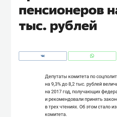
пенсионеров н
рынки, почему надо знать аксакал
чем интересен Оман?
тыс. рублей
Депутаты комитета по соцполит
на 9,3% до 8,2 тыс. рублей ве
на 2017 год, получающих федер
Рекомендуем
Рекоме
и рекомендовали принять закон
Как ГК «МИР ГРУПП» и ВТБ
150 ка
в трех чтениях. Об этом стало 
создают оазис жилого
ID вме
комитета.
комфорта под Казанью
безоп