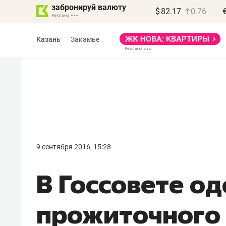
забронируй валюту
$
82.17
0.76
Казань
Закамье
Василь Мазитов
МАРТ
9 сентября 2016, 15:28
«Не зная местных
В Госсовете о
правил, бизнес может
потерять минимум
прожиточного
полгода»
Как бизнесу выйти на зарубежные