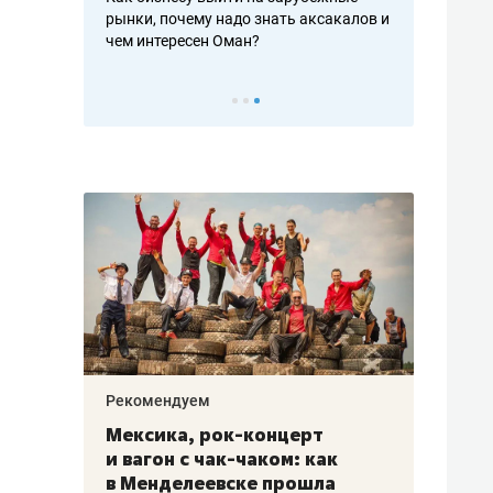
рафакте,
рынки, почему надо знать аксакалов и
о трехкратно
кредитов
чем интересен Оман?
клиентах и ч
Рекомендуем
Рекоме
ой
Мексика, рок-концерт
«Прор
и вагон с чак-чаком: как
30 ме
еским
в Менделеевске прошла
лечит