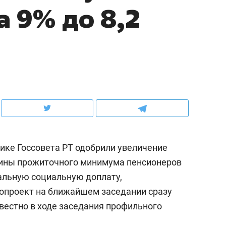
а 9% до 8,2
ов и
о трехкратном росте цен, дотошных
школьной формы о конт
клиентах и чудных запросах мастеров
налогах и развитии без 
ике Госсовета РТ одобрили увеличение
личины прожиточного минимума пенсионеров
альную социальную доплату,
ндуем
Рекомендуем
опроект на ближайшем заседании сразу
мер до квартиры и Face
Опыт выживания в дик
известно в ходе заседания профильного
сто ключа: какой будет
природе, работа
асность в ЖК «Нова»
с ментальным и физич