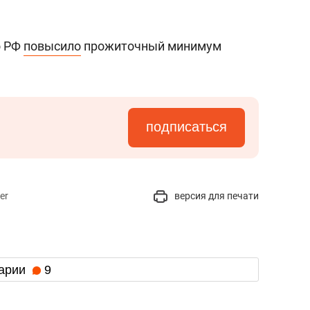
о РФ
повысило
прожиточный минимум
подписаться
er
версия для печати
арии
9