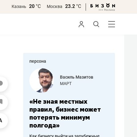
20
°С
23.2
°С
Казань
Москва
персона
еменова
Василь Мазитов
»
МАРТ
а: работа
«Не зная местных
«Мне лу
ечься
правил, бизнес может
не зара
вствовать
потерять минимум
чем пот
полгода»
репутац
пошиву
Как бизнесу выйти на зарубежные
Владелец от