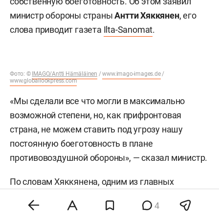
собственную боеготовность. Об этом заявил
министр обороны страны
Антти Хяккянен
, его
слова приводит газета
Ilta-Sanomat
.
Фото: ©
IMAGO/Antti Hämäläinen
/
www.imago-images.de
/
www.globallookpress.com
«Мы сделали все что могли в максимально
возможной степени, но, как прифронтовая
страна, не можем ставить под угрозу нашу
постоянную боеготовность в плане
противовоздушной обороны», — сказал министр.
По словам Хяккянена, одним из главных
вопросов европейской политики безопасности
4
сейчас остаются темпы производства