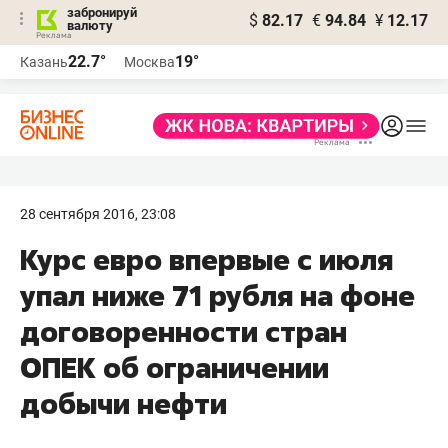
забронируй
$
82.17
€
94.84
¥
12.17
валюту
22.7°
19°
Казань
Москва
28 сентября 2016, 23:08
Курс евро впервые с июля
упал ниже 71 рубля на фоне
договоренности стран
ОПЕК об ограничении
добычи нефти