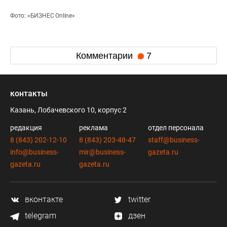
Фото: «БИЗНЕС Online»
Комментарии
7
контакты
Казань, Лобачевского 10, корпус 2
редакция
реклама
отдел персонала
8 (843) 202-12-10
8 (843) 203-48-47
staff@business-
info@business-
mir@business-
gazeta.ru
gazeta.ru
gazeta.ru
вконтакте
twitter
telegram
дзен