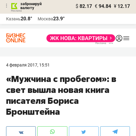
забронируй
$
82.17
€
94.84
¥
12.17
валюту
20.8°
23.9°
Казань
Москва
4 февраля 2017, 15:51
​«Мужчина с пробегом»: в
свет вышла новая книга
писателя Бориса
Бронштейна