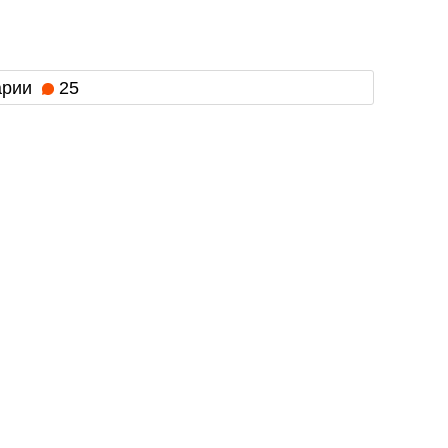
арии
25