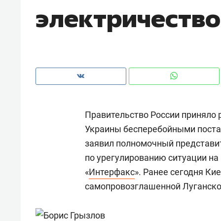
электричеств
Правительство России приняло 
Украины бесперебойными постав
заявил полномочный представит
по урегулированию ситуации на
«
Интерфакс
».
Ранее сегодня Ки
Рекомендуем
Рекоме
самопровозглашенной Луганско
и Face
Опыт выживания в дикой
Мекси
 будет
природе, работа
и ваго
ва»
с ментальным и физическим
в Мен