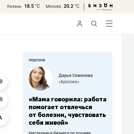
18.5
°С
20.2
°С
Казань
Москва
персона
бодец
Дарья Семенова
 решения»
«Бросско»
«Мама говорила: работа
«Не зна
вообще,
помогает отвлечься
правил,
от болезни, чувствовать
потерят
себя живой»
полгода
ирмы
Наследница бизнеса по пошиву
Как бизнесу 