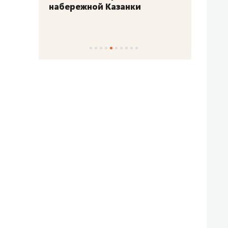
набережной Казанки
«Барк
«Рез