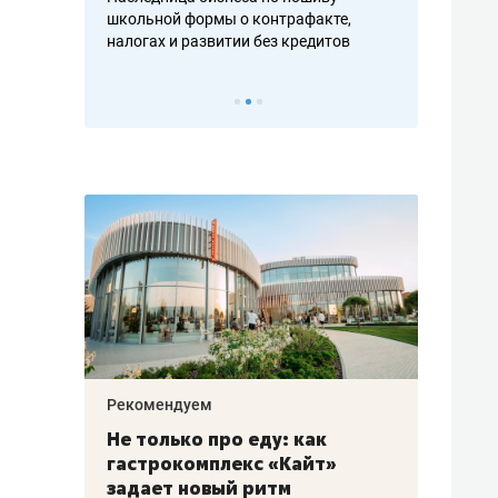
н, дотошных
школьной формы о контрафакте,
рынки, почем
осах мастеров
налогах и развитии без кредитов
чем интересе
Рекомендуем
Рекоме
аждые
Не только про еду: как
Элитн
канал»
гастрокомплекс «Кайт»
и бре
рии
задает новый ритм
гаран