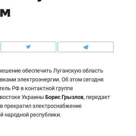
ом
рынки, почему надо знать аксакалов и
о трехкратном росте це
чем интересен Оман?
клиентах и чудных запр
решение обеспечить Луганскую область
ками электроэнергии. Об этом сегодня
ель РФ в контактной группе
 востоке Украины
Борис Грызлов
, передает
ев прекратил электроснабжение
ндуем
Рекомендуем
й народной республики.
ка, рок-концерт
«Прорывы случались к
н с чак-чаком: как
30 метров»: как «Водо
делеевске прошла
лечит подземные арте