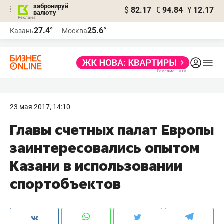
забронируй
$
82.17
€
94.84
¥
12.17
валюту
27.4°
25.6°
Казань
Москва
23 мая 2017, 14:10
Главы счетных палат Европы
заинтересовались опытом
Казани в использовании
спортобъектов