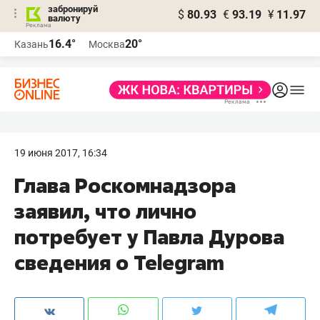
забронируй
$
80.93
€
93.19
¥
11.97
валюту
16.4°
20°
Казань
Москва
19 июня 2017, 16:34
Глава Роскомнадзора
заявил, что лично
потребует у Павла Дурова
сведения о Telegram