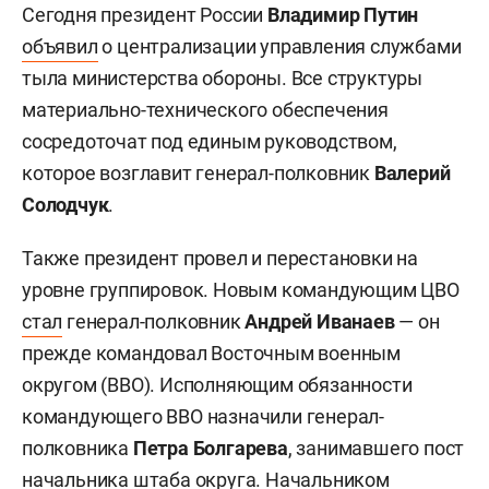
Сегодня президент России
Владимир Путин
объявил
о централизации управления службами
тыла министерства обороны. Все структуры
материально-технического обеспечения
сосредоточат под единым руководством,
которое возглавит генерал-полковник
Валерий
Солодчук
.
Также президент провел и перестановки на
уровне группировок. Новым командующим ЦВО
стал
генерал-полковник
Андрей Иванаев
— он
прежде командовал Восточным военным
округом (ВВО). Исполняющим обязанности
командующего ВВО назначили генерал-
полковника
Петра Болгарева
, занимавшего пост
начальника штаба округа. Начальником