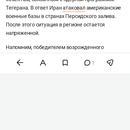
Тегерана. В ответ Иран
атаковал
американские
военные базы в странах Персидского залива.
После этого ситуация в регионе остается
напряженной.
Напомним, победителем возрожденного
международного песенного конкурса
1
«Интервидение» в 2025 году
стал
представитель
Вьетнама
Дык Фук
. 2-е место заняло трио
Nomad из Киргизии, третье — певица
Дана Аль-
Мир
из Катара. Победитель получил денежный
приз в размере 30 млн рублей. Россию на
конкурсе представлял
Shaman
(
Ярослав Дронов
)
с песней «Прямо по сердцу!». После выступления
артист объявил, что снимает свою кандидатуру с