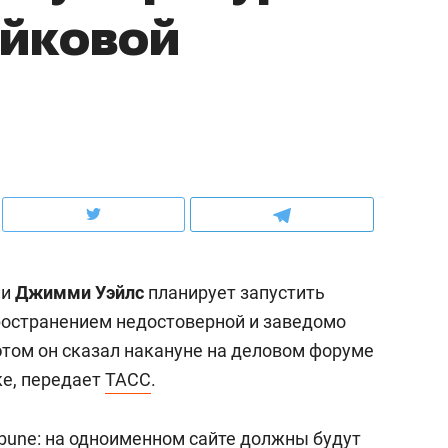
ейковой
ов и
о трехкратном росте цен, дотошных
школьной формы о конт
клиентах и чудных запросах мастеров
налогах и развитии без 
ии
Джимми Уэйлс
планирует запустить
пространением недостоверной и заведомо
том он сказал накануне на деловом форуме
ндуем
Рекомендуем
ке, передает
ТАСС
.
мер до квартиры и Face
Опыт выживания в дик
сто ключа: какой будет
природе, работа
ibune: на одноименном сайте должны будут
асность в ЖК «Нова»
с ментальным и физич