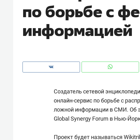
по борьбе с ф
рынки, почему надо знать аксакал
чем интересен Оман?
информацией
Создатель сетевой энциклопед
онлайн-сервис по борьбе с рас
ложной информации в СМИ. Об э
Рекомендуем
Рекоме
Global Synergy Forum в Нью-Йор
Как ГК «МИР ГРУПП» и ВТБ
150 ка
создают оазис жилого
ID вме
комфорта под Казанью
Проект будет называться Wikitr
безоп