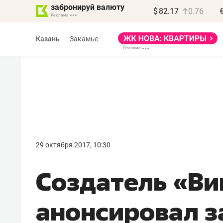
забронируй валюту
$
82.17
0.76
Казань
Закамье
Василь Мазитов
МАРТ
29 октября 2017, 10:30
«Не зная местных
Создатель «В
правил, бизнес может
потерять минимум
анонсировал з
полгода»
Как бизнесу выйти на зарубежные