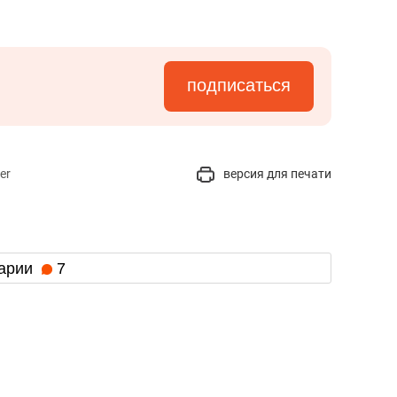
подписаться
er
версия для печати
арии
7