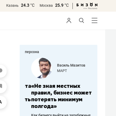
24.3
°С
25.9
°С
Казань
Москва
персона
еменова
Василь Мазитов
»
МАРТ
а: работа
«Не зная местных
«Мне лу
ечься
правил, бизнес может
не зара
вствовать
потерять минимум
чем пот
полгода»
репутац
пошиву
Как бизнесу выйти на зарубежные
Владелец от