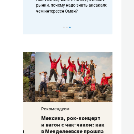
рафакте,
рынки, почему надо знать аксакалов и
о трехкратно
кредитов
чем интересен Оман?
клиентах и ч
Рекомендуем
Рекоме
ой
Мексика, рок-концерт
«Прор
и вагон с чак-чаком: как
30 ме
еским
в Менделеевске прошла
лечит