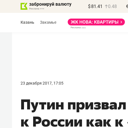
забронируй валюту
$
81.41
0.48
Казань
Закамье
Василь Мазитов
МАРТ
23 декабря 2017, 17:05
«Не зная местных
Путин призвал
правил, бизнес может
потерять минимум
к России как 
полгода»
Как бизнесу выйти на зарубежные