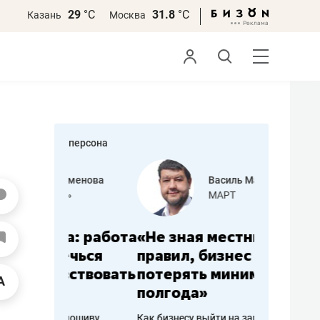
29
°С
31.8
°С
Казань
Москва
персона
еменова
Василь Мазитов
»
МАРТ
а: работа
«Не зная местных
«Мне лу
ечься
правил, бизнес может
не зара
вствовать
потерять минимум
чем пот
полгода»
репутац
пошиву
Как бизнесу выйти на зарубежные
Владелец от