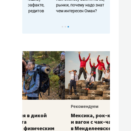
рафакте,
рынки, почему надо знать аксакалов и
о трехкратно
кредитов
чем интересен Оман?
клиентах и ч
Рекомендуем
Рекоме
ой
Мексика, рок-концерт
«Прор
и вагон с чак-чаком: как
30 ме
еским
в Менделеевске прошла
лечит