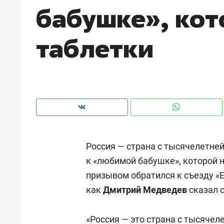
бабушке», ко
рынки, почему надо знать аксакал
чем интересен Оман?
таблетки
Россия — страна с тысячелетней 
к «любимой бабушке», которой н
призывом обратился к съезду «
Рекомендуем
Рекоме
как
Дмитрий Медведев
сказал 
Как ГК «МИР ГРУПП» и ВТБ
150 ка
создают оазис жилого
ID вме
комфорта под Казанью
«Россия — это страна с тысячел
безоп