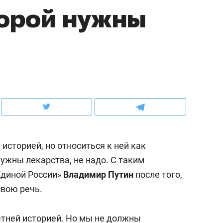
торой нужны
ов и
о трехкратном росте цен, дотошных
школьной формы о конт
клиентах и чудных запросах мастеров
налогах и развитии без 
историей, но относиться к ней как
ужны лекарства, не надо. С таким
Единой России»
Владимир Путин
после того,
ндуем
Рекомендуем
свою речь.
мер до квартиры и Face
Опыт выживания в дик
сто ключа: какой будет
природе, работа
етней историей. Но мы не должны
асность в ЖК «Нова»
с ментальным и физич