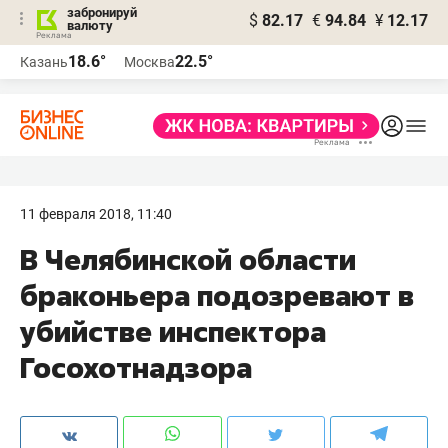
забронируй
$
82.17
€
94.84
¥
12.17
валюту
18.6°
22.5°
Казань
Москва
11 февраля 2018, 11:40
В Челябинской области
браконьера подозревают в
убийстве инспектора
Госохотнадзора