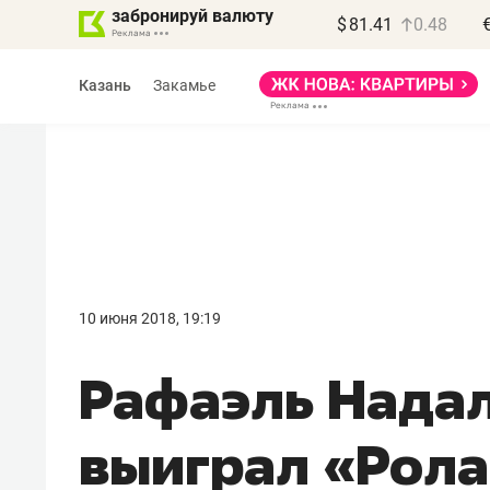
забронируй валюту
$
81.41
0.48
Казань
Закамье
Василь Мазитов
МАРТ
10 июня 2018, 19:19
«Не зная местных
Рафаэль Надаль
правил, бизнес может
потерять минимум
выиграл «Рола
полгода»
Как бизнесу выйти на зарубежные