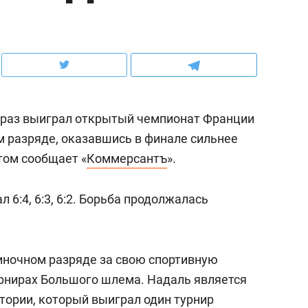
ов и
о трехкратном росте цен, дотошных
школьной формы о конт
клиентах и чудных запросах мастеров
налогах и развитии без 
 раз выиграл открытый чемпионат Франции
м разряде, оказавшись в финале сильнее
этом сообщает «
Коммерсантъ
».
 6:4, 6:3, 6:2. Борьба продолжалась
ндуем
Рекомендуем
диночном разряде за свою спортивную
мер до квартиры и Face
Опыт выживания в дик
урнирах Большого шлема. Надаль является
сто ключа: какой будет
природе, работа
тории, который выиграл один турнир
асность в ЖК «Нова»
с ментальным и физич