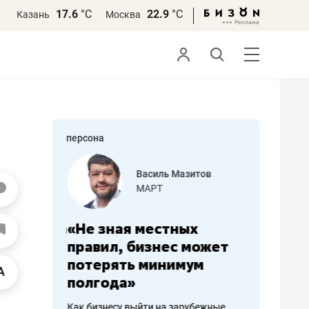
17.6
°С
22.9
°С
Казань
Москва
персона
еменова
Василь Мазитов
»
МАРТ
а: работа
«Не зная местных
«Мне лу
ечься
правил, бизнес может
не зара
вствовать
потерять минимум
чем пот
полгода»
репутац
пошиву
Как бизнесу выйти на зарубежные
Владелец от