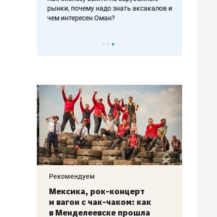
рафакте,
рынки, почему надо знать аксакалов и
о трехкратно
кредитов
чем интересен Оман?
клиентах и ч
Рекомендуем
Рекоме
ой
Мексика, рок-концерт
«Прор
и вагон с чак-чаком: как
30 ме
еским
в Менделеевске прошла
лечит