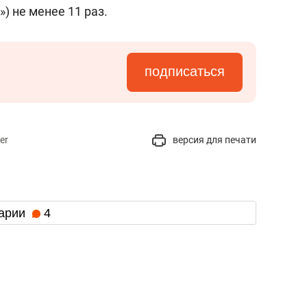
состоянием как основа
) не менее 11 раз.
антихрупких команд
подписаться
er
версия для печати
арии
4