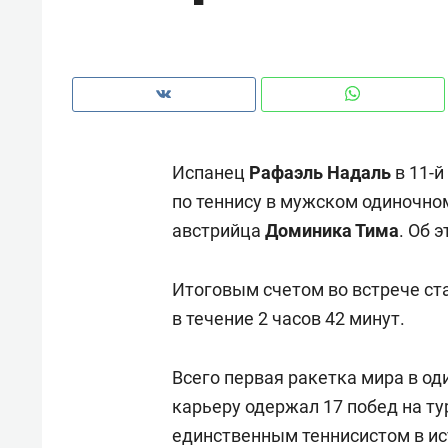
рынки, почему надо знать аксакал
чем интересен Оман?
Испанец
Рафаэль Надаль
в 11-й
по теннису в мужском одиночно
австрийца
Доминика Тима
. Об 
Итоговым счетом во встрече стал
в течение 2 часов 42 минут.
Рекомендуем
Рекоме
Всего первая ракетка мира в о
Как ГК «МИР ГРУПП» и ВТБ
150 ка
карьеру одержал 17 побед на т
создают оазис жилого
ID вме
единственным теннисистом в ис
комфорта под Казанью
безоп