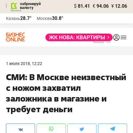
забронируй
$
81.41
€
94.06
¥
12.06
валюту
28.7°
30.8°
Казань
Москва
1 июля 2018, 12:22
СМИ: В Москве неизвестный
с ножом захватил
заложника в магазине и
требует деньги