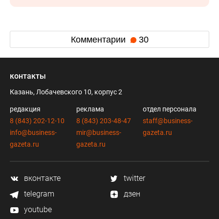
Комментарии
30
контакты
Казань, Лобачевского 10, корпус 2
редакция
реклама
отдел персонала
8 (843) 202-12-10
8 (843) 203-48-47
staff@business-
info@business-
mir@business-
gazeta.ru
gazeta.ru
gazeta.ru
вконтакте
twitter
telegram
дзен
youtube