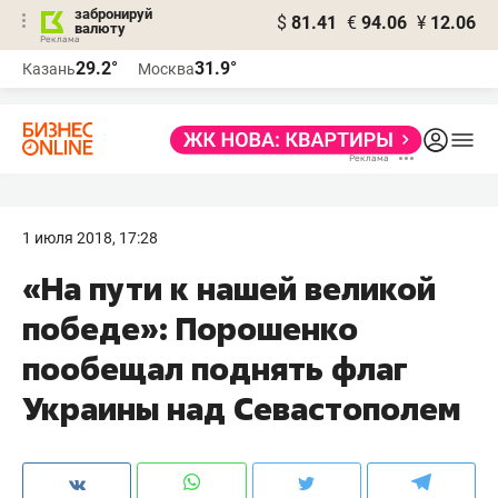
забронируй
$
81.41
€
94.06
¥
12.06
валюту
29.2°
31.9°
Казань
Москва
1 июля 2018, 17:28
«На пути к нашей великой
победе»: Порошенко
пообещал поднять флаг
Украины над Севастополем