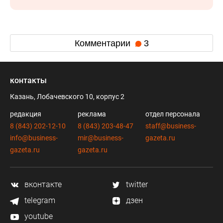
Комментарии
3
контакты
Казань, Лобачевского 10, корпус 2
редакция
реклама
отдел персонала
8 (843) 202-12-10
8 (843) 203-48-47
staff@business-
info@business-
mir@business-
gazeta.ru
gazeta.ru
gazeta.ru
вконтакте
twitter
telegram
дзен
youtube