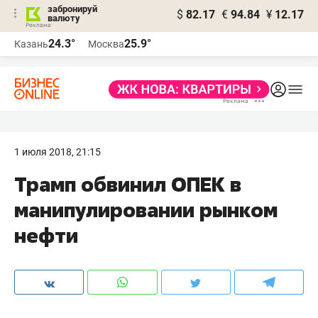
забронируй
$
82.17
€
94.84
¥
12.17
валюту
24.3°
25.9°
Казань
Москва
1 июля 2018, 21:15
Трамп обвинил ОПЕК в
манипулировании рынком
нефти