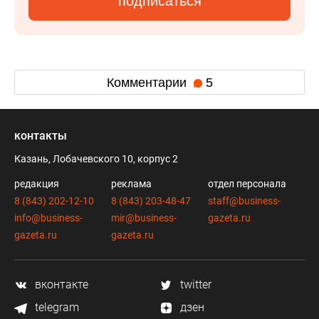
подписаться
Комментарии
5
контакты
Казань, Лобачевского 10, корпус 2
редакция
реклама
отдел персонала
8 (843) 202-12-10
8 (843) 203-48-47
staff@business-
info@business-
mir@business-
gazeta.ru
gazeta.ru
gazeta.ru
вконтакте
twitter
telegram
дзен