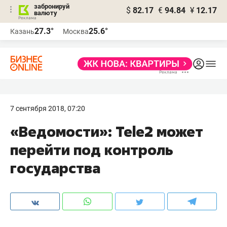
забронируй
$
82.17
€
94.84
¥
12.17
валюту
27.3°
25.6°
Казань
Москва
7 сентября 2018, 07:20
«Ведомости»: Tele2 может
перейти под контроль
государства