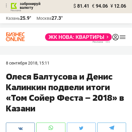
забронируй
$
81.41
€
94.06
¥
12.06
валюту
25.9°
27.3°
Казань
Москва
8 сентября 2018, 15:11
Олеся Балтусова и Денис
Калинкин подвели итоги
«Том Сойер Феста – 2018» в
Казани