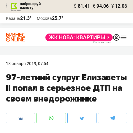
забронируй
$
81.41
€
94.06
¥
12.06
валюту
21.3°
25.7°
Казань
Москва
18 января 2019, 07:54
97-летний супруг Елизаветы
II попал в серьезное ДТП на
своем внедорожнике