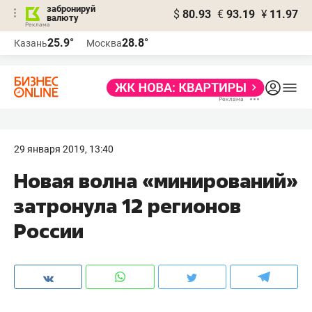
забронируй
$
80.93
€
93.19
¥
11.97
валюту
25.9°
28.8°
Казань
Москва
29 января 2019, 13:40
Новая волна «минирований»
затронула 12 регионов
России