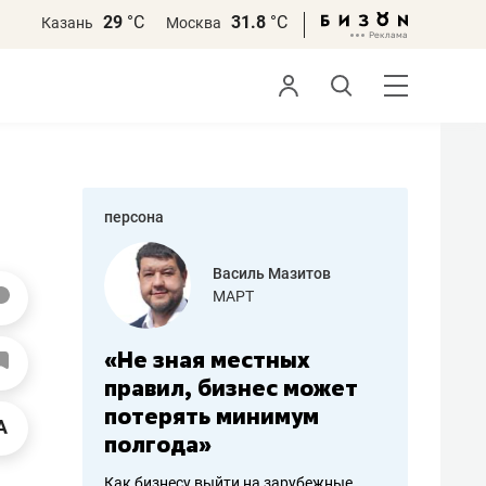
29
°С
31.8
°С
Казань
Москва
персона
еменова
Василь Мазитов
»
МАРТ
а: работа
«Не зная местных
«Мне лу
ечься
правил, бизнес может
не зара
вствовать
потерять минимум
чем пот
полгода»
репутац
пошиву
Как бизнесу выйти на зарубежные
Владелец от