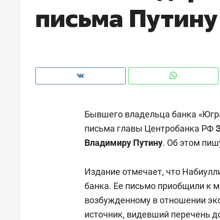
письма Путину
рынки, почему надо знать аксакал
чем интересен Оман?
Бывшего владельца банка «Юг
письма главы Центробанка РФ
Владимиру Путину
. Об этом пиш
Издание отмечает, что Набиулл
Рекомендуем
Рекоме
банка. Ее письмо приобщили к м
Как ГК «МИР ГРУПП» и ВТБ
150 ка
возбужденному в отношении экс
создают оазис жилого
ID вме
источник, видевший перечень д
комфорта под Казанью
безоп