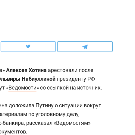
ов и
о трехкратном росте цен, дотошных
школьной формы о конт
клиентах и чудных запросах мастеров
налогах и развитии без 
ра»
Алексея Хотина
арестовали после
Эльвиры Набиуллиной
президенту РФ
ут «
Ведомости
» со ссылкой на источник.
ина доложила Путину о ситуации вокруг
ндуем
Рекомендуем
атериалам по уголовному делу,
мер до квартиры и Face
Опыт выживания в дик
-банкира, рассказал «Ведомостям»
сто ключа: какой будет
природе, работа
окументов.
асность в ЖК «Нова»
с ментальным и физич