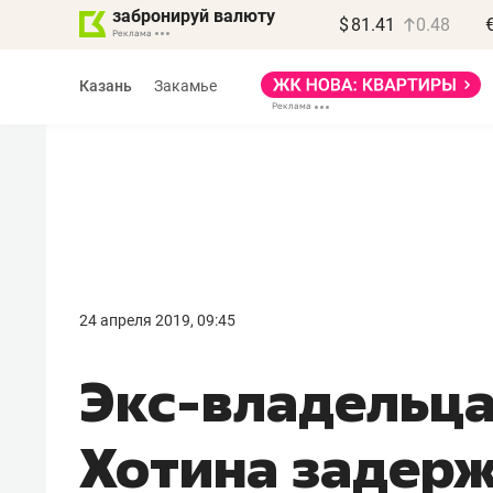
забронируй валюту
$
81.41
0.48
Казань
Закамье
Василь Мазитов
МАРТ
24 апреля 2019, 09:45
«Не зная местных
Экс-владельца
правил, бизнес может
потерять минимум
Хотина задерж
полгода»
Как бизнесу выйти на зарубежные