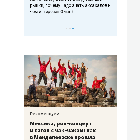
рафакте,
рынки, почему надо знать аксакалов и
о трехкратно
кредитов
чем интересен Оман?
клиентах и ч
Рекомендуем
Рекоме
ой
Мексика, рок-концерт
«Прор
и вагон с чак-чаком: как
30 ме
еским
в Менделеевске прошла
лечит