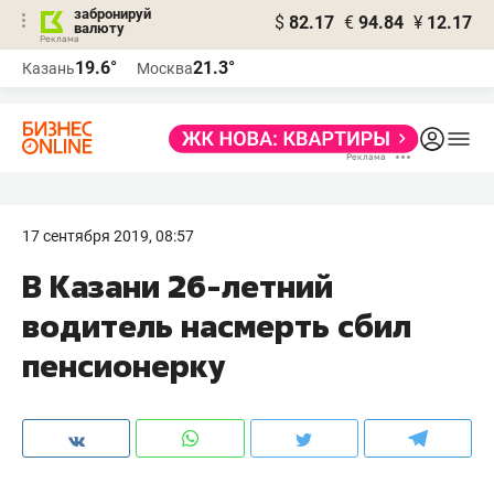
забронируй
$
82.17
€
94.84
¥
12.17
валюту
19.6°
21.3°
Казань
Москва
17 сентября 2019, 08:57
В Казани 26-летний
водитель насмерть сбил
пенсионерку