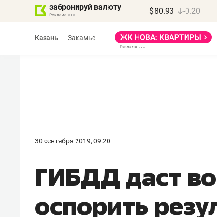
забронируй валюту
$
80.93
-0.20
Казань
Закамье
Василь Мазитов
МАРТ
30 сентября 2019, 09:20
«Не зная местных
ГИБДД даст в
правил, бизнес может
потерять минимум
оспорить резу
полгода»
Как бизнесу выйти на зарубежные