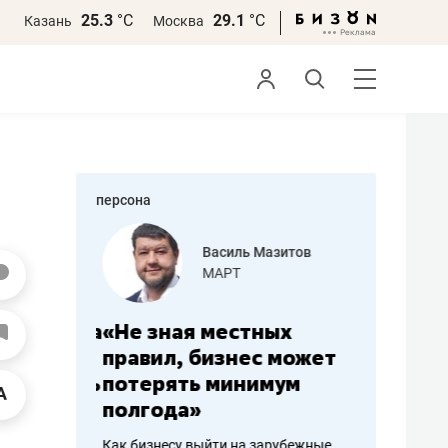
25.3
°С
29.1
°С
Казань
Москва
персона
еменова
Василь Мазитов
»
МАРТ
а: работа
«Не зная местных
«Мне лу
ечься
правил, бизнес может
не зара
вствовать
потерять минимум
чем пот
полгода»
репутац
пошиву
Как бизнесу выйти на зарубежные
Владелец от