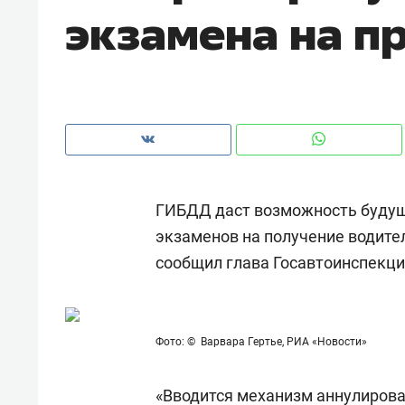
экзамена на п
рынки, почему надо знать аксакал
чем интересен Оман?
ГИБДД даст возможность будущ
экзаменов на получение водите
сообщил глава Госавтоинспекц
Рекомендуем
Рекоме
Фото: © Варвара Гертье, РИА «Новости»
Как ГК «МИР ГРУПП» и ВТБ
150 ка
создают оазис жилого
ID вме
«Вводится механизм аннулирова
комфорта под Казанью
безоп