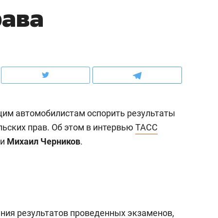
рава
ов и
о трехкратном росте цен, дотошных
школьной формы о конт
клиентах и чудных запросах мастеров
налогах и развитии без 
им автомобилистам оспорить результаты
льских прав. Об этом в интервью
ТАСС
ии
Михаил Черников
.
ндуем
Рекомендуем
мер до квартиры и Face
Опыт выживания в дик
сто ключа: какой будет
природе, работа
ния результатов проведенных экзаменов,
асность в ЖК «Нова»
с ментальным и физич