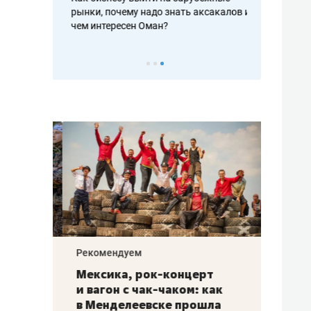
рафакте,
рынки, почему надо знать аксакалов и
о трехкратно
кредитов
чем интересен Оман?
клиентах и ч
Рекомендуем
Рекоме
ой
Мексика, рок-концерт
«Прор
и вагон с чак-чаком: как
30 ме
еским
в Менделеевске прошла
лечит