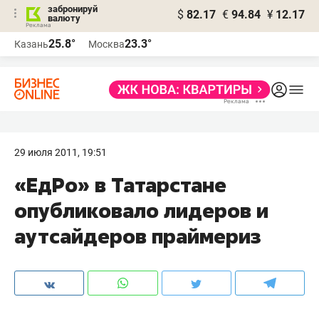
забронируй
$
82.17
€
94.84
¥
12.17
валюту
25.8°
23.3°
Казань
Москва
29 июля 2011, 19:51
«ЕдРо» в Татарстане
опубликовало лидеров и
аутсайдеров праймериз