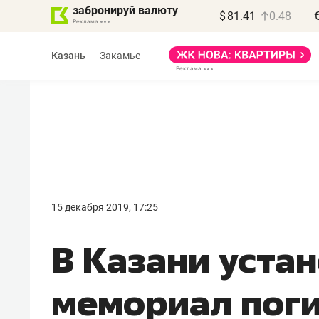
забронируй валюту
$
81.41
0.48
Казань
Закамье
Василь Мазитов
МАРТ
15 декабря 2019, 17:25
«Не зная местных
В Казани уста
правил, бизнес может
потерять минимум
мемориал пог
полгода»
Как бизнесу выйти на зарубежные