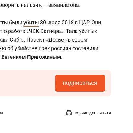
оворить нельзя», — заявила она.
исты были
убиты
30 июля 2018 в ЦАР. Они
 о работе «ЧВК Вагнера». Тела убитых
ода Сибю. Проект «Досье» в своем
сию об убийстве трех россиян составили
м
Евгением Пригожиным
.
подписаться
er
версия для печати