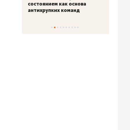
«Гонка Героев»
Казан