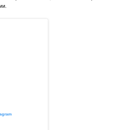
состоянием как основа
ии.
антихрупких команд
tagram