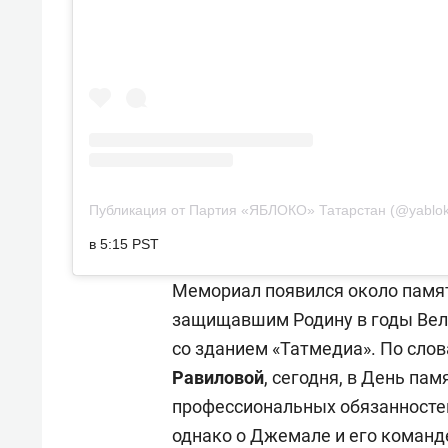
Публикация от Партия «ЯБЛОКО» Татарстан (@yablok
в 5:15 PST
Мемориал появился около памя
защищавшим Родину в годы Вел
со зданием «Татмедиа». По сло
Равиловой
, сегодня, в День па
профессиональных обязанностей
однако о Джемале и его команд