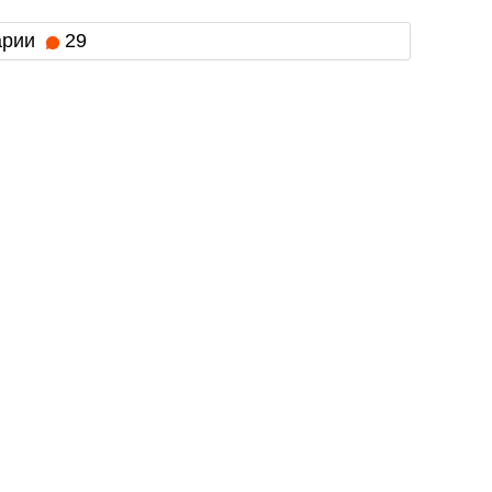
арии
29