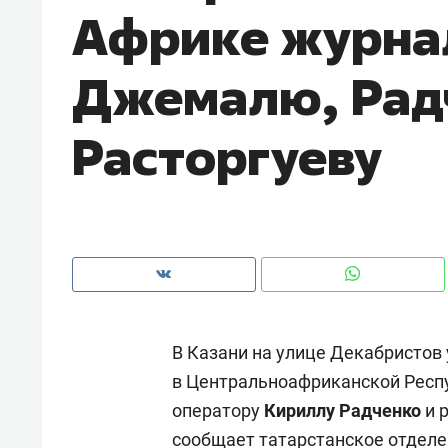
Африке журна
рынки, почему надо знать аксакал
чем интересен Оман?
Джемалю, Рад
Расторгуеву
В Казани на улице Декабристов
Рекомендуем
Рекоме
в Центральноафриканской Респ
Как ГК «МИР ГРУПП» и ВТБ
150 ка
оператору
Кириллу Радченко
и 
создают оазис жилого
ID вме
комфорта под Казанью
безоп
сообщает
татарстанское отделе