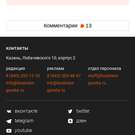
Комментарии
13
контакты
Казань, Лобачевского 10, корпус 2
редакция
реклама
отдел персонала
8 (843) 202-12-10
8 (843) 203-48-47
staff@business-
info@business-
mir@business-
gazeta.ru
gazeta.ru
gazeta.ru
вконтакте
twitter
telegram
дзен
youtube