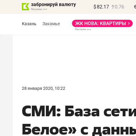
забронируй валюту
$
82.17
0.76
Казань
Закамье
Василь Мазитов
МАРТ
28 января 2020, 10:22
«Не зная местных
СМИ: База сети
правил, бизнес может
потерять минимум
Белое»​​ с данн
полгода»
Как бизнесу выйти на зарубежные