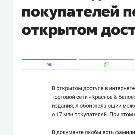
покупателей п
рынки, почему надо знать аксакал
чем интересен Оман?
открытом дос
В открытом доступе в интернет
торговой сети «Красное & Белое»
издания, любой желающий может
Рекомендуем
Рекоме
о 17 млн покупателей. При этом
Как ГК «МИР ГРУПП» и ВТБ
150 ка
создают оазис жилого
ID вме
комфорта под Казанью
В документе якобы есть фамилии
безоп