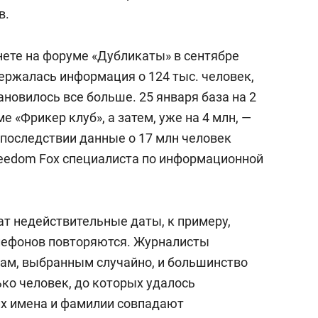
состоянием как основа
в.
антихрупких команд
нете на форуме «Дубликаты» в сентябре
держалась информация о 124 тыс. человек,
новилось все больше. 25 января база на 2
 «Фрикер клуб», а затем, уже на 4 млн, —
Впоследствии данные о 17 млн человек
reedom Fox специалиста по информационной
ат недействительные даты, к примеру,
телефонов повторяются. Журналисты
ам, выбранным случайно, и большинство
ко человек, до которых удалось
 их имена и фамилии совпадают