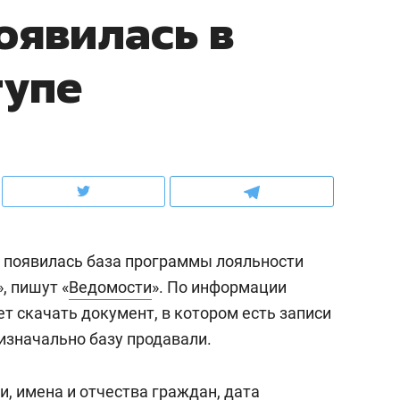
оявилась в
ов и
о трехкратном росте цен, дотошных
школьной формы о конт
клиентах и чудных запросах мастеров
налогах и развитии без 
тупе
е появилась база программы лояльности
, пишут «
Ведомости
». По информации
 скачать документ, в котором есть записи
ндуем
Рекомендуем
 изначально базу продавали.
мер до квартиры и Face
Опыт выживания в дик
сто ключа: какой будет
природе, работа
, имена и отчества граждан, дата
асность в ЖК «Нова»
с ментальным и физич