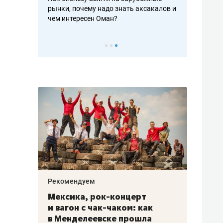
рафакте,
рынки, почему надо знать аксакалов и
о трехкратно
кредитов
чем интересен Оман?
клиентах и ч
Рекомендуем
Рекоме
ой
Мексика, рок-концерт
«Прор
и вагон с чак-чаком: как
30 ме
еским
в Менделеевске прошла
лечит