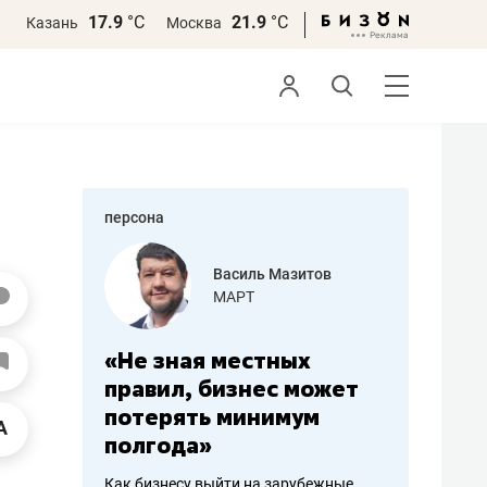
17.9
°С
21.9
°С
Казань
Москва
персона
еменова
Василь Мазитов
»
МАРТ
а: работа
«Не зная местных
«Мне лу
ечься
правил, бизнес может
не зара
вствовать
потерять минимум
чем пот
полгода»
репутац
пошиву
Как бизнесу выйти на зарубежные
Владелец от