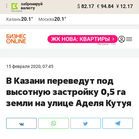
забронируй
$
82.17
€
94.84
¥
12.17
валюту
20.1°
20.1°
Казань
Москва
15 февраля 2020, 07:45
В Казани переведут под
высотную застройку 0,5 га
земли на улице Аделя Кутуя