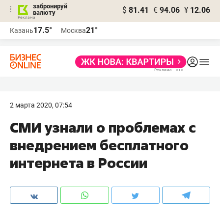
забронируй
$
81.41
€
94.06
¥
12.06
валюту
17.5°
21°
Казань
Москва
2 марта 2020, 07:54
​СМИ узнали о проблемах с
внедрением бесплатного
интернета в России