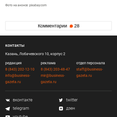
Фото на анонсе: pixabay.com
Комментарии
28
контакты
Казань, Лобачевского 10, корпус 2
редакция
реклама
отдел персонала
8 (843) 202-12-10
8 (843) 203-48-47
staff@business-
info@business-
mir@business-
gazeta.ru
gazeta.ru
gazeta.ru
вконтакте
twitter
telegram
дзен
youtube