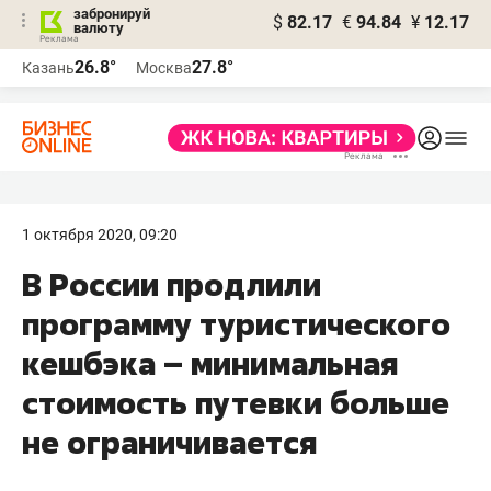
забронируй
$
82.17
€
94.84
¥
12.17
валюту
26.8°
27.8°
Казань
Москва
1 октября 2020, 09:20
В России продлили
программу туристического
кешбэка – минимальная
стоимость путевки больше
не ограничивается