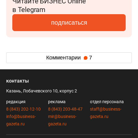
Читайте БИЗНЕС Online
в Telegram
подписаться
Комментарии
7
контакты
Казань, Лобачевского 10, корпус 2
редакция
реклама
отдел персонала
8 (843) 202-12-10
8 (843) 203-48-47
staff@business-
info@business-
mir@business-
gazeta.ru
gazeta.ru
gazeta.ru