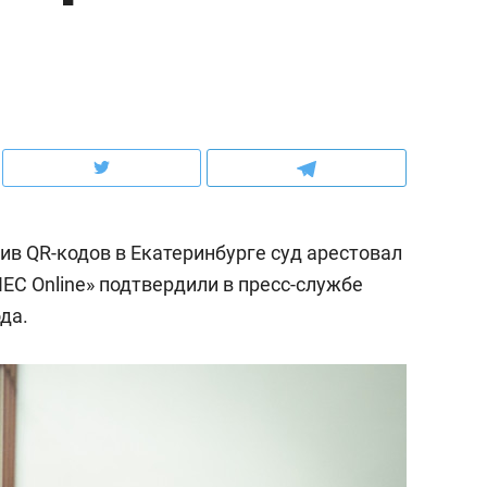
ов и
о трехкратном росте цен, дотошных
школьной формы о конт
клиентах и чудных запросах мастеров
налогах и развитии без 
ив QR-кодов в Екатеринбурге суд арестовал
ЕС Online» подтвердили в пресс-службе
да.
ндуем
Рекомендуем
мер до квартиры и Face
Опыт выживания в дик
сто ключа: какой будет
природе, работа
асность в ЖК «Нова»
с ментальным и физич