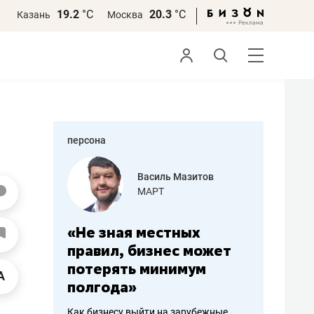
19.2
°С
20.3
°С
Казань
Москва
персона
еменова
Василь Мазитов
»
МАРТ
а: работа
«Не зная местных
«Мне лу
ечься
правил, бизнес может
не зара
вствовать
потерять минимум
чем пот
полгода»
репутац
пошиву
Как бизнесу выйти на зарубежные
Владелец от