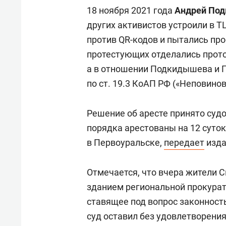
18 ноября 2021 года
Андрей По
других активистов устроили в Т
против QR-кодов и пытались пр
протестующих отделались прот
а в отношении Подкидышева и 
по ст. 19.3 КоАП РФ («Неповино
Решение об аресте принято суд
порядка арестованы на 12 суток
в Первоуральске,
передает
изда
Отмечается, что вчера жители 
зданием региональной прокурат
ставящее под вопрос законност
суд оставил без удовлетворени