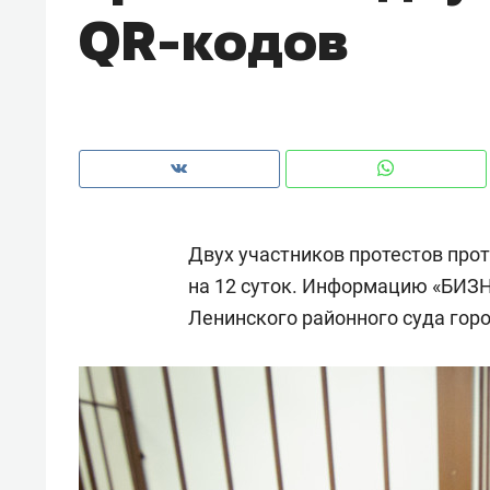
QR-кодов
рынки, почему надо знать аксакал
чем интересен Оман?
Двух участников протестов прот
на 12 суток. Информацию «БИЗН
Ленинского районного суда горо
Рекомендуем
Рекоме
Как ГК «МИР ГРУПП» и ВТБ
150 ка
создают оазис жилого
ID вме
комфорта под Казанью
безоп