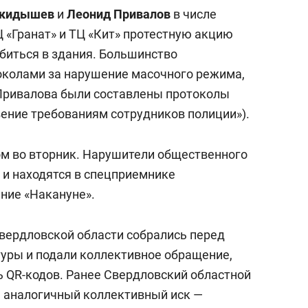
дкидышев
и
Леонид Привалов
в числе
Ц «Гранат» и ТЦ «Кит» протестную акцию
обиться в здания. Большинство
околами за нарушение масочного режима,
Привалова были составлены протоколы
вение требованиям сотрудников полиции»).
ом во вторник. Нарушители общественного
 и находятся в спецприемнике
ние «Накануне».
Свердловской области собрались перед
уры и подали коллективное обращение,
ь QR-кодов. Ранее Свердловский областной
я аналогичный коллективный иск —