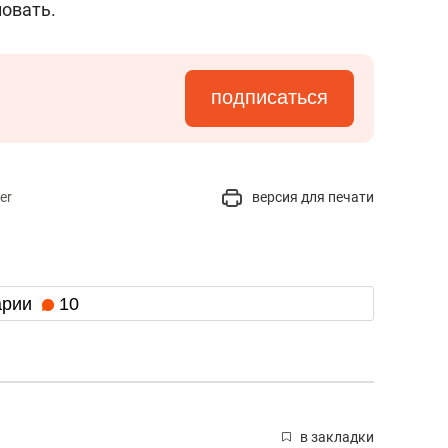
овать.
подписаться
er
версия для печати
арии
10
в закладки