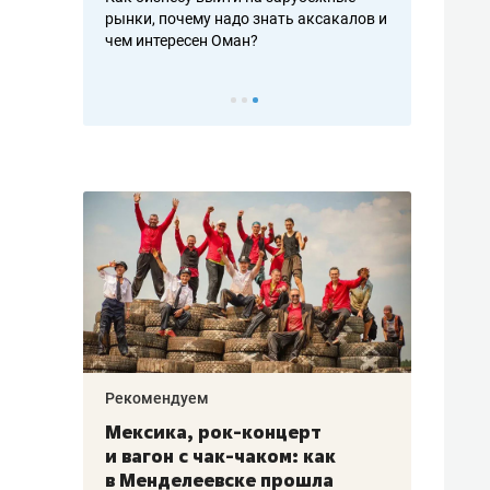
рафакте,
рынки, почему надо знать аксакалов и
о трехкратно
кредитов
чем интересен Оман?
клиентах и ч
Рекомендуем
Рекоме
ой
Мексика, рок-концерт
«Прор
и вагон с чак-чаком: как
30 ме
еским
в Менделеевске прошла
лечит