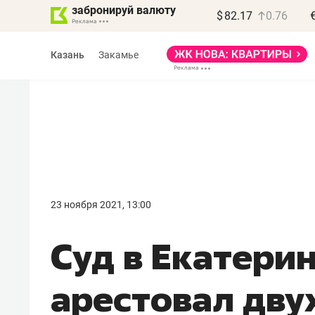
забронируй валюту
$
82.17
0.76
Казань
Закамье
Василь Мазитов
МАРТ
23 ноября 2021, 13:00
«Не зная местных
Суд в Екатери
правил, бизнес может
потерять минимум
арестовал дву
полгода»
Как бизнесу выйти на зарубежные