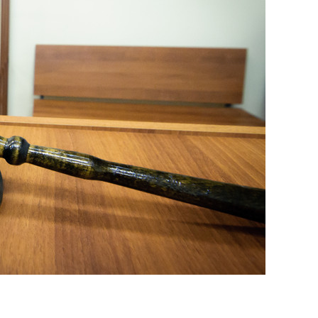
состоянием как основа
антихрупких команд