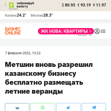
забронируй
$
80.93
€
93.19
¥
11.97
валюту
24.2°
28.3°
Казань
Москва
7 февраля 2022, 13:22
Метшин вновь разрешил
казанскому бизнесу
бесплатно размещать
летние веранды