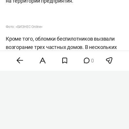
на территории предприятия.
Фото: «БИЗНЕС Online»
Кроме того, обломки беспилотников вызвали
возгорание трех частных домов. В нескольких
многоквартирных домах выбило стекла, также
0
повреждены автомобили местных жителей.
Изначально власти сообщали об отсутствии
пострадавших, однако позднее Евраев уточнил,
что осколочные ранения получили четыре
человека. Двух женщин и мужчину
госпитализировали, еще одному мужчине
оказали медицинскую помощь на месте.
После атаки власти временно перекрывали