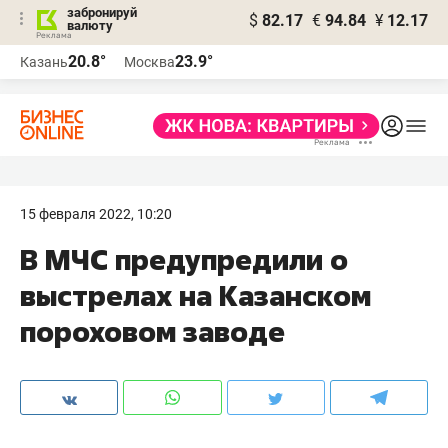
забронируй
$
82.17
€
94.84
¥
12.17
валюту
20.8°
23.9°
Казань
Москва
15 февраля 2022, 10:20
В МЧС предупредили о
выстрелах на Казанском
пороховом заводе