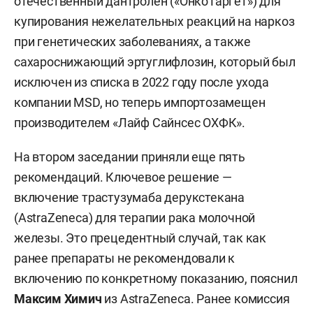
отечественный дантролен («ОнкоТаргет») для
купирования нежелательных реакций на наркоз
при генетических заболеваниях, а также
сахароснижающий эртуглифлозин, который был
исключен из списка в 2022 году после ухода
компании MSD, но теперь импортозамещен
производителем «Лайф Сайнсес ОХФК».
На втором заседании приняли еще пять
рекомендаций. Ключевое решение —
включение трастузумаба дерукстекана
(AstraZeneca) для терапии рака молочной
железы. Это прецедентный случай, так как
ранее препараты не рекомендовали к
включению по конкретному показанию, пояснил
Максим Химич
из AstraZeneca. Ранее комиссия