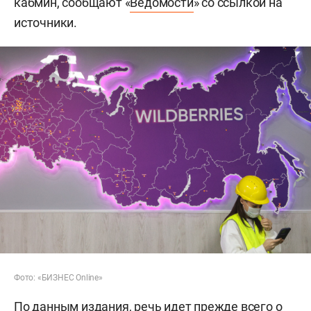
кабмин, сообщают «
Ведомости
» со ссылкой на
источники.
Фото: «БИЗНЕС Online»
По данным издания, речь идет прежде всего о