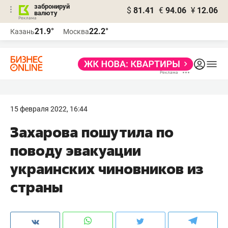
забронируй
$
81.41
€
94.06
¥
12.06
валюту
21.9°
22.2°
Казань
Москва
15 февраля 2022, 16:44
Захарова пошутила по
поводу эвакуации
украинских чиновников из
страны