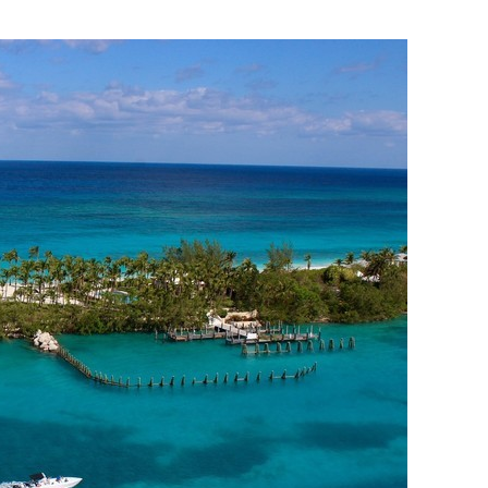
состоянием как основа
антихрупких команд