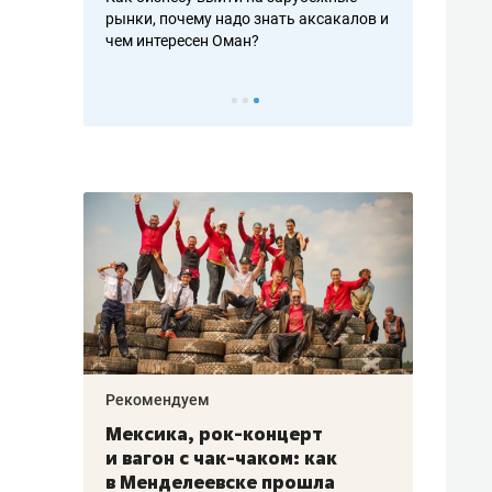
рафакте,
рынки, почему надо знать аксакалов и
о трехкратно
кредитов
чем интересен Оман?
клиентах и ч
Рекомендуем
Рекоме
ой
Мексика, рок-концерт
«Прор
и вагон с чак-чаком: как
30 ме
еским
в Менделеевске прошла
лечит