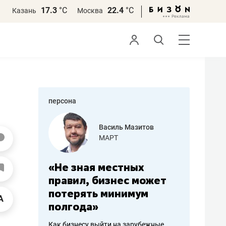
17.3
°С
22.4
°С
Казань
Москва
персона
еменова
Василь Мазитов
»
МАРТ
а: работа
«Не зная местных
«Мне лу
ечься
правил, бизнес может
не зара
вствовать
потерять минимум
чем пот
полгода»
репутац
пошиву
Как бизнесу выйти на зарубежные
Владелец от