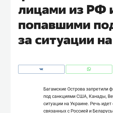
лицами из РФ 
рынки, почему надо знать аксакал
чем интересен Оман?
попавшими под
за ситуации н
Багамские Острова запретили ф
Рекомендуем
Рекоме
под санкциями США, Канады, Ве
Как ГК «МИР ГРУПП» и ВТБ
150 ка
ситуации на Украине. Речь идет
создают оазис жилого
ID вме
комфорта под Казанью
безоп
связанных с Россией и Беларусь