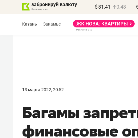
забронируй валюту
$
81.41
0.48
Казань
Закамье
Василь Мазитов
МАРТ
13 марта 2022, 20:52
«Не зная местных
Багамы запре
правил, бизнес может
потерять минимум
финансовые оп
полгода»
Как бизнесу выйти на зарубежные