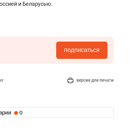
оссией и Беларусью.
подписаться
er
версия для печати
арии
0