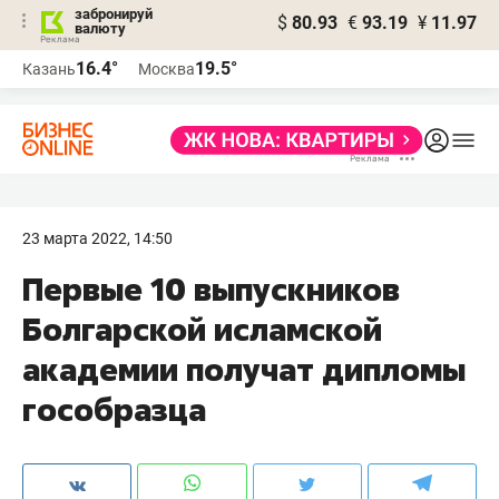
забронируй
$
80.93
€
93.19
¥
11.97
валюту
16.4°
19.5°
Казань
Москва
23 марта 2022, 14:50
Первые 10 выпускников
Болгарской исламской
академии получат дипломы
гособразца