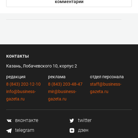
комментарии
контакты
Казань, Лобачевского 10, корпус 2
редакция
реклама
отдел персонала
8 (843) 202-12-10
8 (843) 203-48-47
staff@business-
info@business-
mir@business-
gazeta.ru
gazeta.ru
gazeta.ru
вконтакте
twitter
telegram
дзен