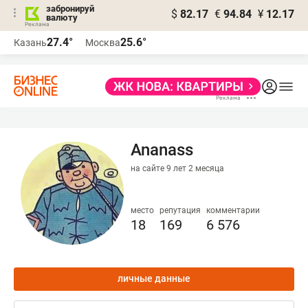
забронируй
$
82.17
€
94.84
¥
12.17
валюту
27.4°
25.6°
Казань
Москва
Ananass
на сайте 9 лет 2 месяца
место
репутация
комментарии
18
169
6 576
личные данные