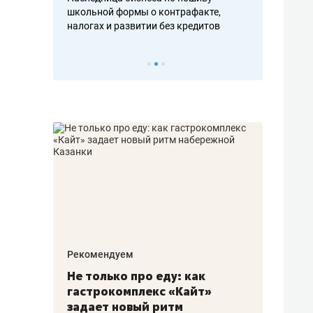
н, дотошных
школьной формы о контрафакте,
рынки, почем
осах мастеров
налогах и развитии без кредитов
чем интересе
Рекомендуем
Рекоме
аждые
Не только про еду: как
Элитн
канал»
гастрокомплекс «Кайт»
и бре
рии
задает новый ритм
гаран