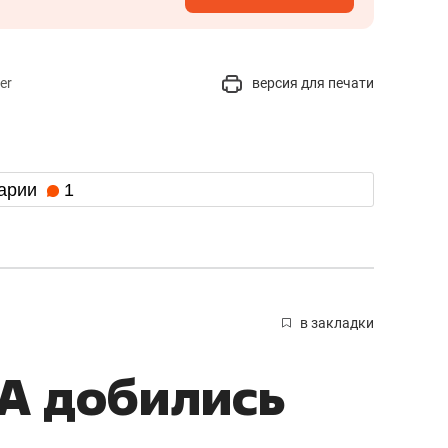
er
версия для печати
арии
1
в закладки
А добились