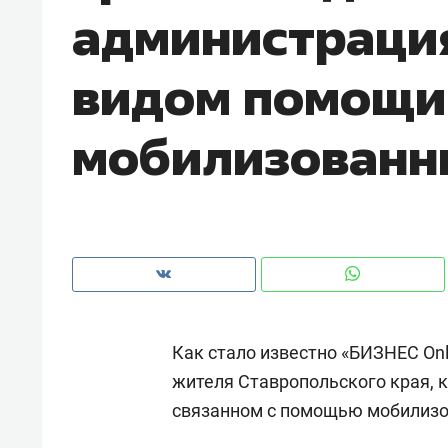
администрация
видом помощи
мобилизован
Как стало известно «БИЗНЕС Onl
Рекомендуем
Рекоме
жителя Ставропольского края, 
и Face
Опыт выживания в дикой
Мекси
связанном с помощью мобилиз
 будет
природе, работа
и ваго
ва»
с ментальным и физическим
в Мен