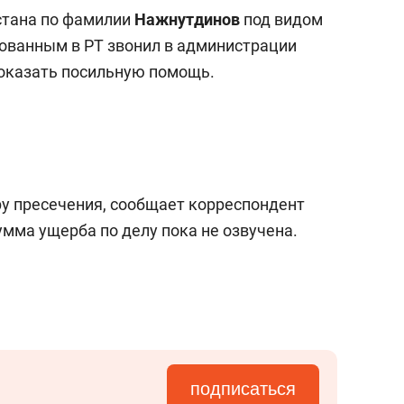
а Героев»
Казани
стана по фамилии
Нажнутдинов
под видом
ованным в РТ звонил в администрации
 оказать посильную помощь.
у пресечения, сообщает корреспондент
Сумма ущерба по делу пока не озвучена.
подписаться