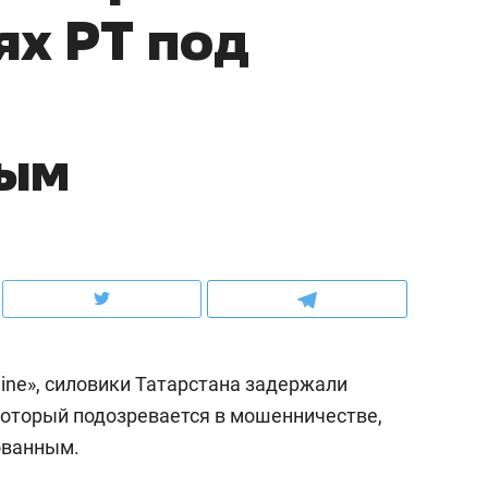
х РТ под
рынки, почему надо знать аксакалов и
о трехкратном росте це
чем интересен Оман?
клиентах и чудных запр
ным
ine», силовики Татарстана задержали
ндуем
Рекомендуем
который подозревается в мошенничестве,
ка, рок-концерт
«Прорывы случались к
ованным.
н с чак-чаком: как
30 метров»: как «Водо
делеевске прошла
лечит подземные арте