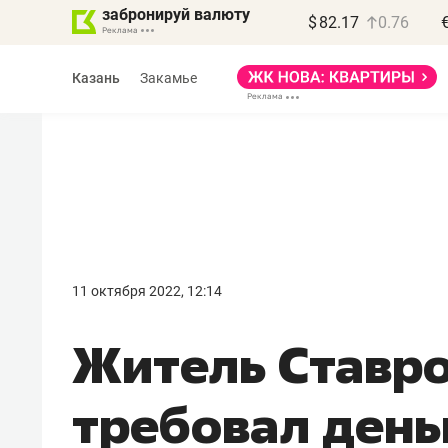
забронируй валюту
$
82.17
0.76
Казань
Закамье
11 октября 2022, 12:14
Житель Ставр
требовал день