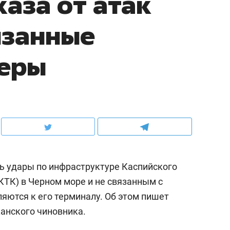
аза от атак
язанные
керы
ть удары по инфраструктуре Каспийского
КТК) в Черном море и не связанным с
яются к его терминалу. Об этом пишет
анского чиновника.