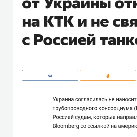
от Украины отк
на КТК и не св
с Россией тан
Украина согласилась не наноси
трубопроводного консорциума (
Россией судам, которые направл
Bloomberg
со ссылкой на америк