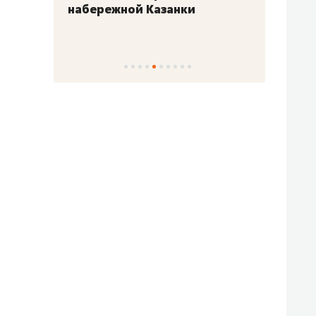
набережной Казанки
«Барк
«Рез