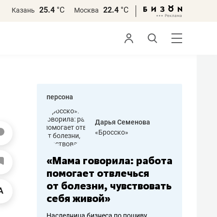
25.4
°С
22.4
°С
Казань
Москва
персона
бодец
Дарья Семенова
 решения»
«Бросско»
«Мама говорила: работа
«Не зна
вообще,
помогает отвлечься
правил,
от болезни, чувствовать
потерят
себя живой»
полгода
ирмы
Наследница бизнеса по пошиву
Как бизнесу 