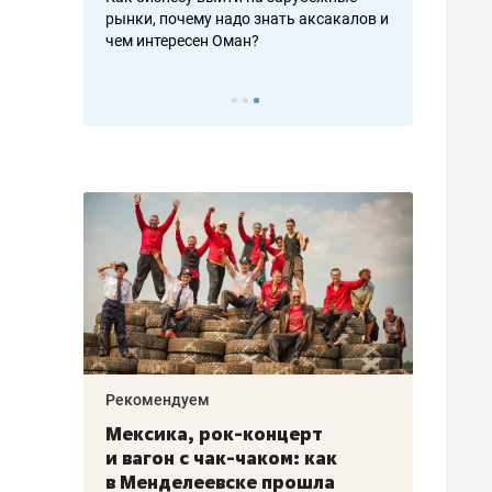
рафакте,
рынки, почему надо знать аксакалов и
о трехкратно
кредитов
чем интересен Оман?
клиентах и ч
Рекомендуем
Рекоме
ой
Мексика, рок-концерт
«Прор
и вагон с чак-чаком: как
30 ме
еским
в Менделеевске прошла
лечит