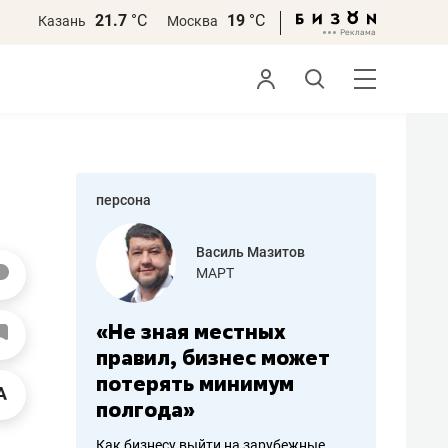
21.7
°С
19
°С
Казань
Москва
персона
еменова
Василь Мазитов
»
МАРТ
а: работа
«Не зная местных
«Мне лу
ечься
правил, бизнес может
не зара
вствовать
потерять минимум
чем пот
полгода»
репутац
пошиву
Как бизнесу выйти на зарубежные
Владелец от