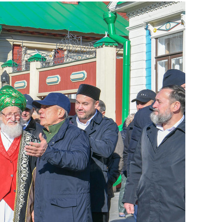
состоянием как основа
антихрупких команд