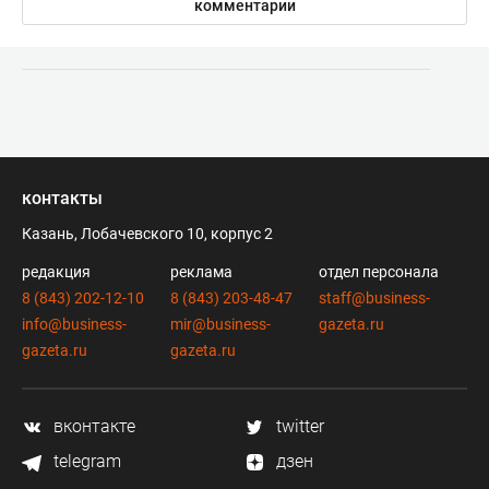
комментарии
контакты
Казань, Лобачевского 10, корпус 2
редакция
реклама
отдел персонала
8 (843) 202-12-10
8 (843) 203-48-47
staff@business-
info@business-
mir@business-
gazeta.ru
gazeta.ru
gazeta.ru
вконтакте
twitter
telegram
дзен