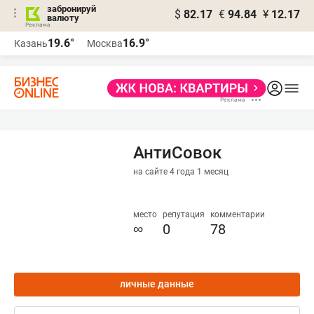
забронируй
$
82.17
€
94.84
¥
12.17
валюту
19.6°
16.9°
Казань
Москва
АнтиСовок
на сайте 4 года 1 месяц
место
репутация
комментарии
∞
0
78
личные данные