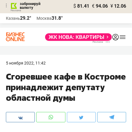
забронируй
$
81.41
€
94.06
¥
12.06
валюту
29.2°
31.8°
Казань
Москва
5 ноября 2022, 11:42
Сгоревшее кафе в Костроме
принадлежит депутату
областной думы