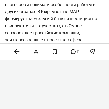
партнеров и понимать особенности работы в
других странах. В Кыргызстане МАРТ
формирует «земельный банк» инвестиционно
привлекательных участков, а в Омане
сопровождает российские компании,
заинтересованные в проектах в сфере
строительства, IT, медицины и промышленности.
0
О том, почему перед покупкой земли важно
изучить все ограничения, зачем бизнесу
знакомиться с местными сообществами и чем
Оман становится новым международным хабом,
рассказал председатель МАРТ
Василь Мазитов
в
интервью
«БИЗНЕС Online».
Василь Мазитов