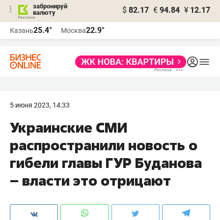
забронируй
$
82.17
€
94.84
¥
12.17
валюту
25.4°
22.9°
Казань
Москва
5 июня 2023, 14:33
Украинские СМИ
распространили новость о
гибели главы ГУР Буданова
– власти это отрицают