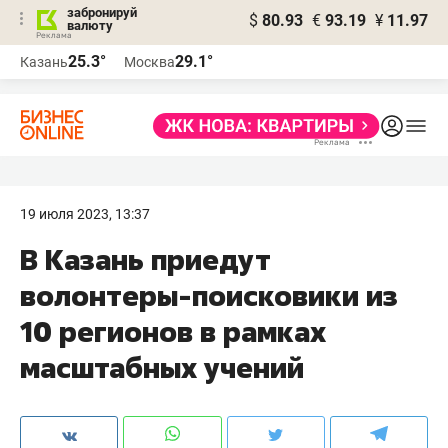
забронируй
$
80.93
€
93.19
¥
11.97
валюту
25.3°
29.1°
Казань
Москва
19 июля 2023, 13:37
В Казань приедут
волонтеры-поисковики из
10 регионов в рамках
масштабных учений