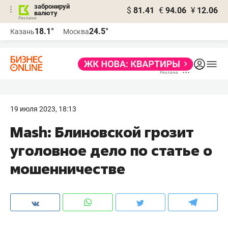
забронируй
$
81.41
€
94.06
¥
12.06
валюту
18.1°
24.5°
Казань
Москва
19 июля 2023, 18:13
Mash: Блиновской грозит
уголовное дело по статье о
мошенничестве