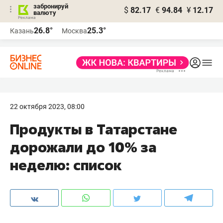
забронируй
$
82.17
€
94.84
¥
12.17
валюту
26.8°
25.3°
Казань
Москва
22 октября 2023, 08:00
Продукты в Татарстане
дорожали до 10% за
неделю: список