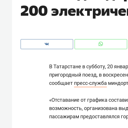
200 электриче
рынки, почему надо знать аксакал
чем интересен Оман?
В Татарстане в субботу, 20 янва
пригородный поезд, в воскресень
сообщает
пресс-служба
миндорт
«Отставание от графика составил
Рекомендуем
Рекоме
возможность, организована выд
Как ГК «МИР ГРУПП» и ВТБ
150 ка
пассажирам предоставлялся гор
создают оазис жилого
ID вме
комфорта под Казанью
безоп