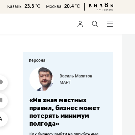
23.3
°С
20.4
°С
Казань
Москва
персона
еменова
Василь Мазитов
»
МАРТ
а: работа
«Не зная местных
«Мне лу
ечься
правил, бизнес может
не зара
вствовать
потерять минимум
чем пот
полгода»
репутац
пошиву
Как бизнесу выйти на зарубежные
Владелец от