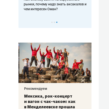
рафакте,
рынки, почему надо знать аксакалов и
о трехкратно
кредитов
чем интересен Оман?
клиентах и ч
Рекомендуем
Рекоме
ой
Мексика, рок-концерт
«Прор
и вагон с чак-чаком: как
30 ме
еским
в Менделеевске прошла
лечит