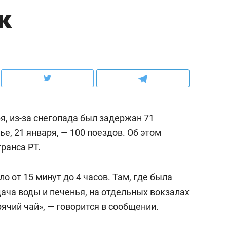
к
ов и
о трехкратном росте цен, дотошных
школьной формы о конт
клиентах и чудных запросах мастеров
налогах и развитии без 
ря, из-за снегопада был задержан 71
е, 21 января, — 100 поездов. Об этом
ранса РТ.
о от 15 минут до 4 часов. Там, где была
ндуем
Рекомендуем
ача воды и печенья, на отдельных вокзалах
мер до квартиры и Face
Опыт выживания в дик
ячий чай», — говорится в сообщении.
сто ключа: какой будет
природе, работа
асность в ЖК «Нова»
с ментальным и физич