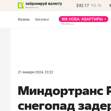
забронируй валюту
$
82.17
0.76
Казань
Закамье
Василь Мазитов
МАРТ
21 января 2024, 23:22
«Не зная местных
Миндортранс Р
правил, бизнес может
потерять минимум
снегопад заде
полгода»
Как бизнесу выйти на зарубежные