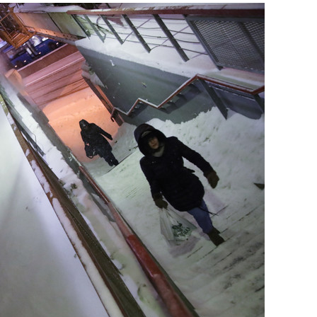
состоянием как основа
антихрупких команд