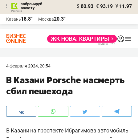
забронируй
$
80.93
€
93.19
¥
11.97
валюту
18.8°
20.3°
Казань
Москва
4 февраля 2024, 20:54
В Казани Porsche насмерть
сбил пешехода
В Казани на проспекте Ибрагимова автомобиль