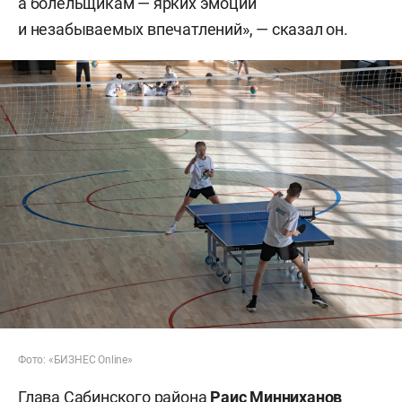
а болельщикам — ярких эмоций
и незабываемых впечатлений», — сказал он.
Фото: «БИЗНЕС Online»
Глава Сабинского района
Раис Минниханов