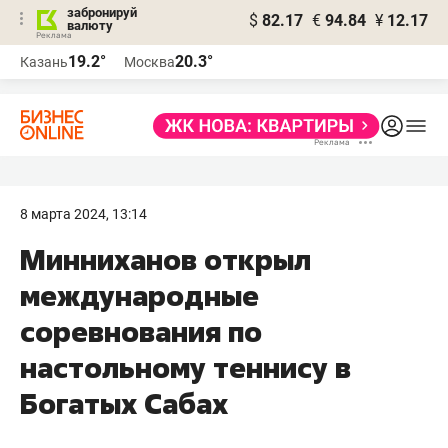
забронируй
$
82.17
€
94.84
¥
12.17
валюту
19.2°
20.3°
Казань
Москва
8 марта 2024, 13:14
Минниханов открыл
международные
соревнования по
настольному теннису в
Богатых Сабах