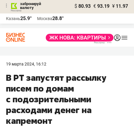
забронируй
$
80.93
€
93.19
¥
11.97
валюту
25.9°
28.8°
Казань
Москва
19 марта 2024, 16:12
В РТ запустят рассылку
писем по домам
с подозрительными
расходами денег на
капремонт