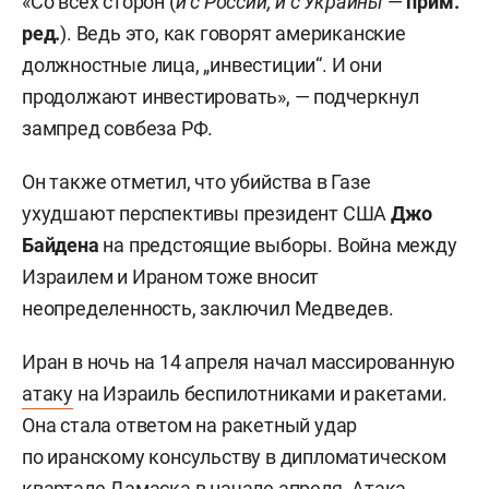
«Со всех сторон (
и с России, и с Украины
—
прим.
ред.
). Ведь это, как говорят американские
должностные лица, „инвестиции“. И они
продолжают инвестировать», — подчеркнул
зампред совбеза РФ.
Он также отметил, что убийства в Газе
ухудшают перспективы президент США
Джо
Байдена
на предстоящие выборы. Война между
Израилем и Ираном тоже вносит
неопределенность, заключил Медведев.
Иран в ночь на 14 апреля начал массированную
атаку
на Израиль беспилотниками и ракетами.
Она стала ответом на ракетный удар
по иранскому консульству в дипломатическом
квартале Дамаска в начале апреля. Атака