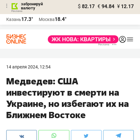
забронируй
$
82.17
€
94.84
¥
12.17
валюту
17.3°
18.4°
Казань
Москва
14 апреля 2024, 12:54
Медведев: США
инвестируют в смерти на
Украине, но избегают их на
Ближнем Востоке