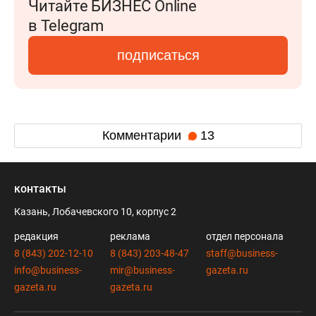
Читайте БИЗНЕС Online
в Telegram
подписаться
Комментарии
13
контакты
Казань, Лобачевского 10, корпус 2
редакция
реклама
отдел персонала
8 (843) 202-12-10
8 (843) 203-48-47
staff@business-
info@business-
mir@business-
gazeta.ru
gazeta.ru
gazeta.ru