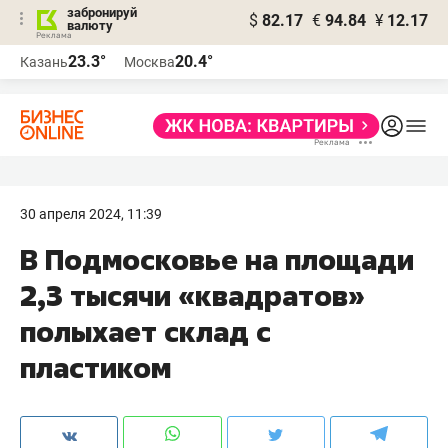
забронируй
$
82.17
€
94.84
¥
12.17
валюту
23.3°
20.4°
Казань
Москва
30 апреля 2024, 11:39
В Подмосковье на площади
2,3 тысячи «квадратов»
полыхает склад с
пластиком