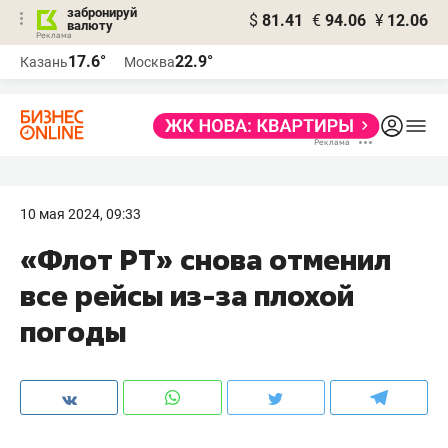
забронируй
$
81.41
€
94.06
¥
12.06
валюту
17.6°
22.9°
Казань
Москва
10 мая 2024, 09:33
«Флот РТ» снова отменил
все рейсы из-за плохой
погоды